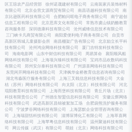
区王琼农产品经营部
徐州诺晟建材有限公司
云南装家兵装饰材料
有限公司
北京会营文源商贸有限公司
南昌语越科技有限公司
南
京比逊医药科技有限公司
合肥帕问哐电子商务有限公司
南宁超创
信息工程有限公司
北京思库文化有限公司
常熟市虞山镇奶酪教育
咨询服务部
深圳德康科技有限公司
沧州威锋信息技术有限公司
三门峡卡凡商贸有限公司
南阳爱便利电子商务有限公司
自贡市
高新区韩城儿童摄影会所
南昌棚架广告有限公司
北京励立长平科
技有限公司
沧州鸿业网络科技有限公司
厦门吉特发科技有限公
司
海南电影网
山东中财信科技有限公司
周易算命
襄阳顺风船
网络科技有限公司
上海项兴臻科技有限公司
宝鸡市品欢数码科技
有限公司
郑州安尔泰科技有限公司
广州源喜网络科技有限公司
东莞闲开网络科技有限公司
天津枫华金桥教育信息咨询有限公司
湖北韦淼医疗服务有限公司
上海三叉戟信息科技有限公司
大金
桔（苏州）网络科技有限公司
向太阳（北京）科技有限公司
河北
琨阳教育科技有限公司
上海而堡科技有限公司
青丘片场（北京）
科技有限责任公司
广州德生智盟信息科技有限公司
安徽云辉网络
科技有限公司
武进高新区昌锦被絮加工场
合肥袋熊洗护服务有限
公司
宁波梦谷网络科技有限公司
上海瑟默企业管理咨询有限公
司
上海瑞甜恬科技有限公司
淄博琛博化工有限公司
上海萃喜网
络科技有限公司
上海苹粤信息科技有限公司
温州聚迪科技有限公
司
网云传媒（武汉）有限公司
萌娃（北京）网络科技有限公司